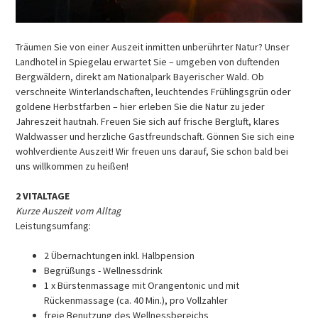
Träumen Sie von einer Auszeit inmitten unberührter Natur? Unser
Landhotel in Spiegelau erwartet Sie – umgeben von duftenden
Bergwäldern, direkt am Nationalpark Bayerischer Wald. Ob
verschneite Winterlandschaften, leuchtendes Frühlingsgrün oder
goldene Herbstfarben – hier erleben Sie die Natur zu jeder
Jahreszeit hautnah. Freuen Sie sich auf frische Bergluft, klares
Waldwasser und herzliche Gastfreundschaft. Gönnen Sie sich eine
wohlverdiente Auszeit! Wir freuen uns darauf, Sie schon bald bei
uns willkommen zu heißen!
2 VITALTAGE
Kurze Auszeit vom Alltag
Leistungsumfang:
2 Übernachtungen inkl. Halbpension
Begrüßungs - Wellnessdrink
1 x Bürstenmassage mit Orangentonic und mit
Rückenmassage (ca. 40 Min.), pro Vollzahler
freie Benutzung des Wellnessbereichs