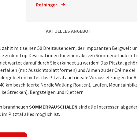
Retninger
AKTUELLES ANGEBOT
l zählt mit seinen 50 Dreitausendern, der imposanten Bergwelt un
se zu den Top Destinationen für einen aktiven Sommerurlaub in Tir
et wartet darauf durch Sie erkundet zu werden! Das Pitztal gehör
erfällen (mit Aussichtsplattformen) und Almen zu der Créme del 
dergebieten bietet das Pitztal auch ideale Voraussetzungen für A
40 km beschilderte Nordic Walking Routen), Laufen, Mountainbik
ke Strecken), Bergsteigen und Klettern.
en brandneuen
SOMMERPAUSCHALEN
sind alle Interessen abgede
 im Pitztal alles möglich ist.