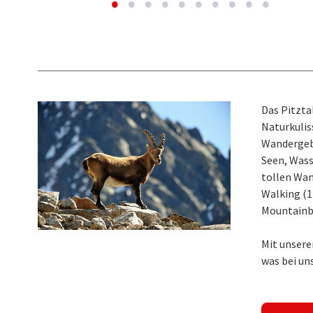
Das Pitzta
Naturkulis
Wandergebi
Seen, Wass
tollen Wan
Walking (1
Mountainbi
Mit unser
was bei uns