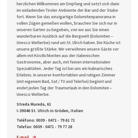
herzlichen Willkommen am Empfang und setzt sich dann
im einladenden Tiroler Ambiente der Bar und der Stube
fort. Wenn Sie das einzigartige Dolomitenpanorama in
vollen Zügen genießen wollen, brauchen Sie sich nur in
unseren Garten zu begeben, von wo aus Sie einen
wunderbaren Ausblick auf die Bergwelt (Dolomiten –
Unesco Welterbe) rund um St. Ulrich haben. Die Küche ist
unsere größte Stärke. Wir verwöhnen unsere Gäste vor
allem mit Köstlichkeiten aus der italienischen
Gastronomie, aber auch, mit feinen internationalen
Spezialitäten. Jeder Tag ist bei uns ein kulinarisches
Erlebnis. In unserer komfortablen und ruhigen Zimmer
(mit eigenem Bad, Sat / TV und Telefon) beginnt und
endet jeden Tag der Traumurlaub in den Dolomiten –
Unesco Welterbe.
Streda Mureda, 61
I-39046 St. Ulrich in Gröden, Italien
Teléfono: 0039 - 0471 - 79 61 71
Telefax: 0039 - 0471 - 79 77 28
E-mail