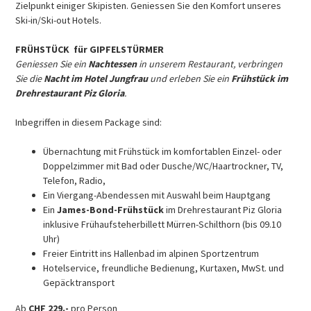
Zielpunkt einiger Skipisten. Geniessen Sie den Komfort unseres
Ski-in/Ski-out Hotels.
FRÜHSTÜCK für GIPFELSTÜRMER
Geniessen Sie ein
Nachtessen
in unserem Restaurant, verbringen
Sie die
Nacht im Hotel Jungfrau
und erleben Sie ein
Frühstück im
Drehrestaurant Piz Gloria
.
Inbegriffen in diesem Package sind:
Übernachtung mit Frühstück im komfortablen Einzel- oder
Doppelzimmer mit Bad oder Dusche/WC/Haartrockner, TV,
Telefon, Radio,
Ein Viergang-Abendessen mit Auswahl beim Hauptgang
Ein
James-Bond-Frühstück
im Drehrestaurant Piz Gloria
inklusive Frühaufsteherbillett Mürren-Schilthorn (bis 09.10
Uhr)
Freier Eintritt ins Hallenbad im alpinen Sportzentrum
Hotelservice, freundliche Bedienung, Kurtaxen, MwSt. und
Gepäcktransport
Ab
CHF 229.-
pro Person