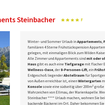
ents Steinbacher
Winter- und Sommer Urlaub in
Appartements
,
F
familären 4 Sterne Frühstückspension Appartem
gelegen, mit einmaligen Blick zum Wilden Kaise
Alle Zimmer und Appartements sind
mit oder o
Haus
gibt es auch eine
Tiefgarage
mit flacher 
Wellness-Oase
, der
8-Personen-Lift
, ein
Frühs
Erdgeschoß liegender
Abstellraum
für Sportger
von Außen erreichbar ist, einen
Wintergarten
m
Konsole
sowie eine südseitig über 200m² große
Wahrzeichen von Ellmau, der Marienkapelle. We
Steinbacher **** Urlaub machen, wohnen Sie bei
backende Bäckerei im Ort. Daher bekommen Sie