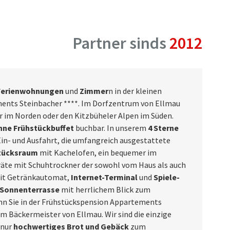
Partner sinds
2012
erienwohnungen
und
Zimmer
n in der kleinen
ents Steinbacher ****. Im Dorfzentrum von Ellmau
r im Norden oder den Kitzbüheler Alpen im Süden.
hne Frühstückbuffet
buchbar. In unserem
4 Sterne
Ein- und Ausfahrt, die umfangreich ausgestattete
tücksraum
mit Kachelofen, ein bequemer im
äte mit Schuhtrockner der sowohl vom Haus als auch
it Getränkautomat,
Internet-Terminal
und
Spiele-
Sonnenterrasse
mit herrlichem Blick zum
nn Sie in der Frühstückspension Appartements
m Bäckermeister von Ellmau. Wir sind die einzige
 nur
hochwertiges Brot und Gebäck
zum