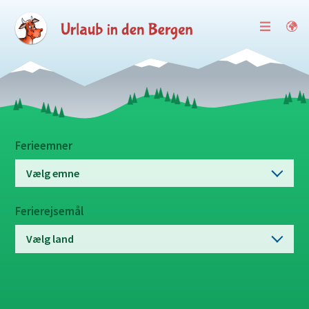
Ferieemner
Vælg emne
Ferierejsemål
Vælg land