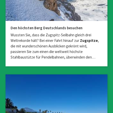
Ferienwohnanlage Brünnstein
D-83080
Oberaudorf
Hotel AlpenSonne
D-83324
Ruhpolding
Den höchsten Berg Deutschlands besuchen
Wussten Sie, dass die Zugspitz-Seilbahn gleich drei
Hotel & Restaurant Alpenglück
Weltrekorde hält? Bei einer Fahrt hinauf zur
Zugspitze
,
D-83458
Schneizlreuth
die mit wunderschönen Ausblicken gekrönt wird,
passieren Sie zum einen die weltweit höchste
Stahlbaustütze für Pendelbahnen, überwinden den…
Ferienwohnungen am Walchensee
D-82432
Walchensee