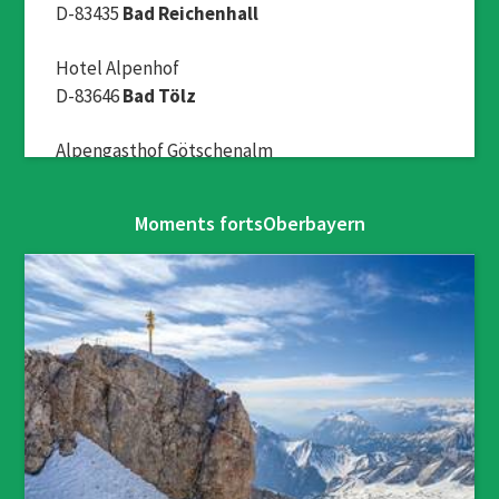
D-83435
Bad Reichenhall
Hotel Alpenhof
D-83646
Bad Tölz
Alpengasthof Götschenalm
D-83483
Bischofswiesen
Moments fortsOberbayern
Hotel am Badersee
D-82491
Grainau
Hotel Garni DER BICHLERHOF
D-82481
Mittenwald
Anbietergemeinschaft Urlaub auf dem
Bauernhof im Chiemgau
D-83365
Nußdorf