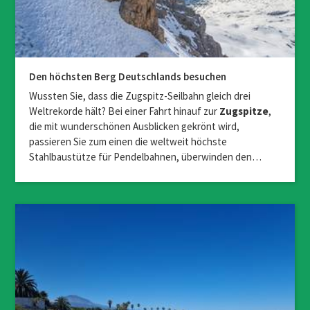
Ferienwohnanlage Brünnstein
D-83080
Oberaudorf
Hotel AlpenSonne
D-83324
Ruhpolding
Den höchsten Berg Deutschlands besuchen
Wussten Sie, dass die Zugspitz-Seilbahn gleich drei
Hotel & Restaurant Alpenglück
Weltrekorde hält? Bei einer Fahrt hinauf zur
Zugspitze
,
D-83458
Schneizlreuth
die mit wunderschönen Ausblicken gekrönt wird,
passieren Sie zum einen die weltweit höchste
Stahlbaustütze für Pendelbahnen, überwinden den…
Ferienwohnungen am Walchensee
D-82432
Walchensee