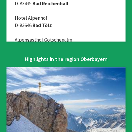
D-83435
Bad Reichenhall
Hotel Alpenhof
D-83646
Bad Tölz
Alpengasthof Götschenalm
D-83483
Bischofswiesen
Highlights in the region Oberbayern
Hotel am Badersee
D-82491
Grainau
Hotel Garni DER BICHLERHOF
D-82481
Mittenwald
Anbietergemeinschaft Urlaub auf dem
Bauernhof im Chiemgau
D-83365
Nußdorf